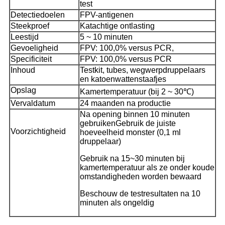
test
Detectiedoelen
FPV-antigenen
Steekproef
Katachtige ontlasting
Leestijd
5 ~ 10 minuten
Gevoeligheid
FPV: 100,0% versus PCR,
Specificiteit
FPV: 100,0% versus PCR
Inhoud
Testkit, tubes, wegwerpdruppelaars
en katoen
wattenstaafjes
Opslag
Kamertemperatuur (bij 2 ~ 30℃)
Vervaldatum
24 maanden na productie
Na opening binnen 10 minuten
gebruiken
Gebruik de juiste
Voorzichtigheid
hoeveelheid monster (0,1 ml
druppelaar)
Gebruik na 15~30 minuten bij
kamertemperatuur als ze onder koude
omstandigheden worden bewaard
Beschouw de testresultaten na 10
minuten als ongeldig