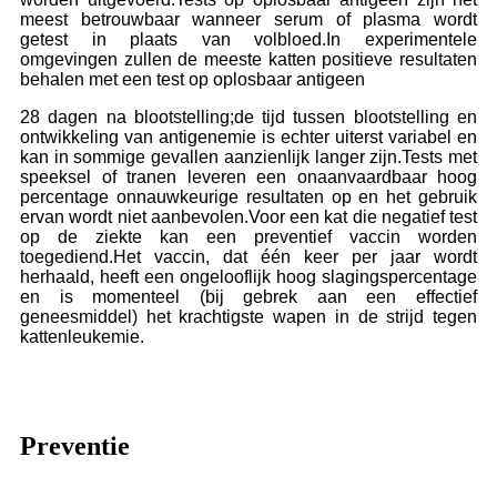
meest betrouwbaar wanneer serum of plasma wordt
getest in plaats van volbloed.In experimentele
omgevingen zullen de meeste katten positieve resultaten
behalen met een test op oplosbaar antigeen
28 dagen na blootstelling;de tijd tussen blootstelling en
ontwikkeling van antigenemie is echter uiterst variabel en
kan in sommige gevallen aanzienlijk langer zijn.Tests met
speeksel of tranen leveren een onaanvaardbaar hoog
percentage onnauwkeurige resultaten op en het gebruik
ervan wordt niet aanbevolen.Voor een kat die negatief test
op de ziekte kan een preventief vaccin worden
toegediend.Het vaccin, dat één keer per jaar wordt
herhaald, heeft een ongelooflijk hoog slagingspercentage
en is momenteel (bij gebrek aan een effectief
geneesmiddel) het krachtigste wapen in de strijd tegen
kattenleukemie.
Preventie