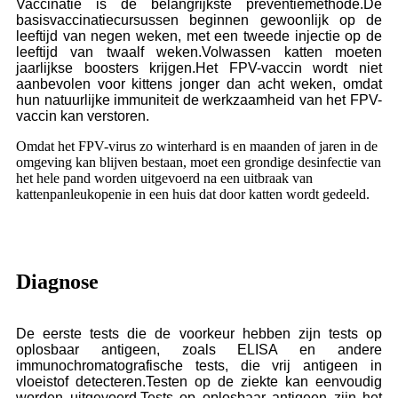
Vaccinatie is de belangrijkste preventiemethode.De
basisvaccinatiecursussen beginnen gewoonlijk op de
leeftijd van negen weken, met een tweede injectie op de
leeftijd van twaalf weken.Volwassen katten moeten
jaarlijkse boosters krijgen.Het FPV-vaccin wordt niet
aanbevolen voor kittens jonger dan acht weken, omdat
hun natuurlijke immuniteit de werkzaamheid van het FPV-
vaccin kan verstoren.
Omdat het FPV-virus zo winterhard is en maanden of jaren in de
omgeving kan blijven bestaan, moet een grondige desinfectie van
het hele pand worden uitgevoerd na een uitbraak van
kattenpanleukopenie in een huis dat door katten wordt gedeeld.
Diagnose
De eerste tests die de voorkeur hebben zijn tests op
oplosbaar antigeen, zoals ELISA en andere
immunochromatografische tests, die vrij antigeen in
vloeistof detecteren.Testen op de ziekte kan eenvoudig
worden uitgevoerd.Tests op oplosbaar antigeen zijn het