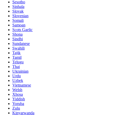
Sesotho
Sinhala
Slovak
Slovenian
Somali
Samoan
Scots Gaelic
Shona
Sindhi
Sundanese
Swahili
Tajik
Tamil
Telugu
Thai
Ukrainian
Urdu
Uzbek
Vietnamese
Welsh
Xhosa
Yiddish
Yoruba
Zulu
Kinyarwanda