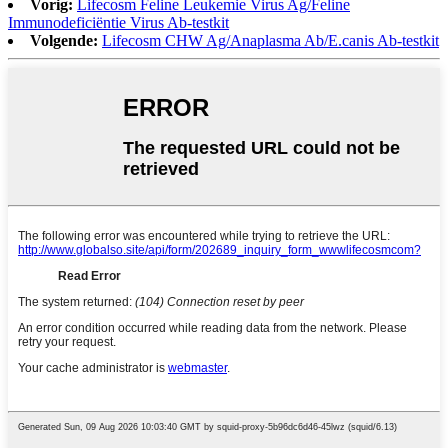
Vorig:
Lifecosm Feline Leukemie Virus Ag/Feline
Immunodeficiëntie Virus Ab-testkit
Volgende:
Lifecosm CHW Ag/Anaplasma Ab/E.canis Ab-testkit