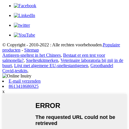
© Copyright - 2010-2022 : Alle rechten voorbehouden.
Populaire
producten
-
Sitemap
Antigeen-sneltest in het Chinees
,
Bestaat er een test voor
salmonella?
,
Sneltestkitmerken
,
Veterinaire laboratoria bij mij in de
buurt
,
Lijst met algemene EU-sneltestantigenen
,
Groothandel
Covid-testkits
,
E-mail verzenden
8613418686925
x