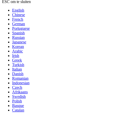
ESC om te sluiten
English
Chinese
French
German
Portuguese
Spanish
Russian
Japanese
Korean
Arabic
Irish
Greek
Turkish
Italian
Danish
Romanian
Indonesian
Czech
Afrikaans
Swedish
Polish
Basque
Catalan