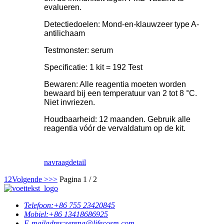
evalueren.
Detectiedoelen: Mond-en-klauwzeer type A-
antilichaam
Testmonster: serum
Specificatie: 1 kit = 192 Test
Bewaren: Alle reagentia moeten worden
bewaard bij een temperatuur van 2 tot 8 °C.
Niet invriezen.
Houdbaarheid: 12 maanden. Gebruik alle
reagentia vóór de vervaldatum op de kit.
navraag
detail
1
2
Volgende >
>>
Pagina 1 / 2
Telefoon:
+86 755 23420845
Mobiel:
+86 13418686925
E-mailadres:
serena@lifecosm.com